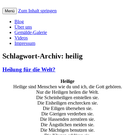
Zum Inhalt springen
Creative art for God: Bilder, Musik, Texte
Menü
St. Petrus Kreativ
und Videos mit christlicher Botschaft
Blog
Über uns
Gemälde-Galerie
Videos
Impressum
Schlagwort-Archiv:
heilig
Heilung für die Welt?
Heilige
Heilige sind Menschen wie du und ich, die Gott gehören.
Nur die Heiligen heilen die Welt.
Die Scheinheiligen entstellen sie.
Die Eisheiligen erschrecken sie.
Die Eiligen übersehen sie.
Die Gierigen verderben sie.
Die Hassenden zerstören sie.
Die Ängstlichen meiden sie.
Die Mächtigen benutzen sie.