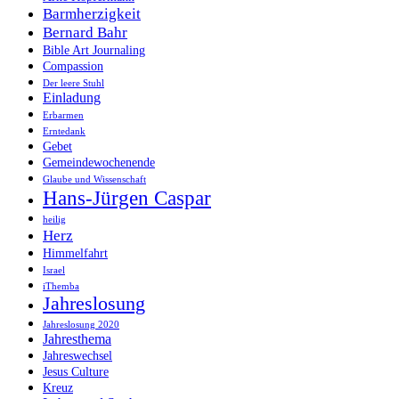
Barmherzigkeit
Bernard Bahr
Bible Art Journaling
Compassion
Der leere Stuhl
Einladung
Erbarmen
Erntedank
Gebet
Gemeindewochenende
Glaube und Wissenschaft
Hans-Jürgen Caspar
heilig
Herz
Himmelfahrt
Israel
iThemba
Jahreslosung
Jahreslosung 2020
Jahresthema
Jahreswechsel
Jesus Culture
Kreuz