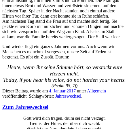
einmal inständig, mit ihnen zum Kind zu kommen. Die Frau gab
ihnen etwas Brot und Wasser und vertröstete sie erneut auf den
nächsten Tag. Später in der Nacht standen noch einmal andere
Hirten vor ihrer Tür, dann erst konnte sie in Ruhe schlafen.
Am nächsten Tag stand die Frau auf und machte sich fertig. Sie
packte einen Korb mit nützlichen und schönen Dingen und machte
sich wie versprochen auf den Weg zum Kind. Als sie am Stall
ankam, war die Familie bereits weitergezogen. Der Stall war leer.
Und wieder liegt ein ganzes Jahr neu vor uns. Auch wenn wir
Menschen es manchmal vergessen, unsere Zeit auf Erden ist
begrenzt. Es gibt ein Zuspät. Darum:
Heute, wenn ihr seine Stimme hört, so verstockt eure
Herzen nicht.
Today, if you hear his voice, do not harden your hearts.
(Psalm 95, 7f)
Dieser Beitrag wurde am
4. Januar 2017
unter
Allgemein
veröffentlicht. Schlagwörter:
Jahreswechsel
.
Zum Jahreswechsel
Gott wird dich tragen, drum sei nicht verzagt.
Treu ist der Hüter, der über dich wacht.
Stark ist der Arm, der dein Leben gelenkt.