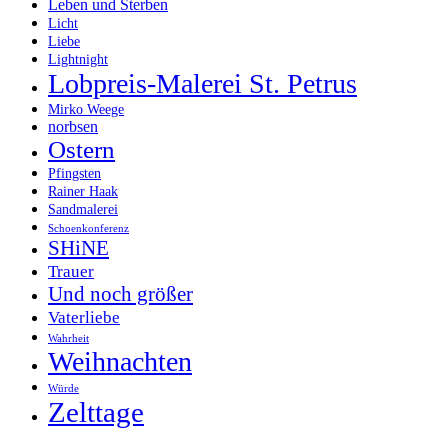
Leben und Sterben
Licht
Liebe
Lightnight
Lobpreis-Malerei St. Petrus
Mirko Weege
norbsen
Ostern
Pfingsten
Rainer Haak
Sandmalerei
Schoenkonferenz
SHiNE
Trauer
Und noch größer
Vaterliebe
Wahrheit
Weihnachten
Würde
Zelttage