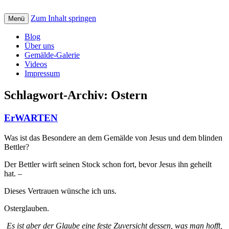
Zum Inhalt springen
Creative art for God: Bilder, Musik, Texte
Menü
St. Petrus Kreativ
und Videos mit christlicher Botschaft
Blog
Über uns
Gemälde-Galerie
Videos
Impressum
Schlagwort-Archiv:
Ostern
ErWARTEN
Was ist das Besondere an dem Gemälde von Jesus und dem blinden
Bettler?
Der Bettler wirft seinen Stock schon fort, bevor Jesus ihn geheilt
hat. –
Dieses Vertrauen wünsche ich uns.
Osterglauben.
Es ist aber der Glaube eine feste Zuversicht dessen, was man hofft,