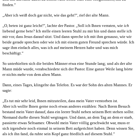
finden.“
„Aber ich weiß doch gar nicht, wie das geht!“, rief der alte Mann.
„O, beten ist ganz leicht!“, lachte der Pastor. „Soll ich Ihnen verraten, wie
ich
liebend gerne bete? Ich stelle einen leeren Stuhl zu mir hin und dann stelle ich
mir vor, dass Jesus darauf sitzt. Und dann spreche ich mit ihm genauso, wie wir
beide gerade sprechen oder wie ich mit einem guten Freund sprechen würde. Ich
sage ihm einfach alles, was ich auf meinem Herzen habe und was mich
beschäftigt.“
So unterhielten sich die beiden Männer etwa eine Stunde lang; und als der alte
Mann müde wurde, verabschiedete sich der Pastor. Eine ganze Weile lang hörte
er nichts mehr von dem alten Mann.
Dann, eines Tages, klingelte das Telefon. Es war der Sohn des alten Mannes. Er
sagte:
„Es tut mir sehr leid, Ihnen mitzuteilen, dass mein Vater verstorben ist.
Aber ich wollte Ihnen gerne noch etwas anderes erzählen: Nach Ihrem Besuch
bestand mein Vater darauf, dass ein leerer Stuhl neben seinem Bett stehen sollte.
Niemand durfte diesen Stuhl wegtragen. Und dann, an dem Tag an dem er starb,
passierte etwas Seltsames: Obwohl mein Vater völlig geschwächt war, muss er
sich irgendwie noch einmal in seinem Bett aufgerichtet haben. Denn wissen Sie,
als ich ihn fand, da ruhte sein Kopf ganz friedlich auf diesem Stuhl.“