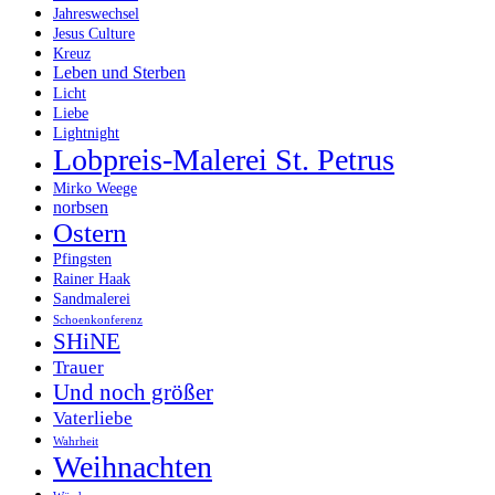
Jahreswechsel
Jesus Culture
Kreuz
Leben und Sterben
Licht
Liebe
Lightnight
Lobpreis-Malerei St. Petrus
Mirko Weege
norbsen
Ostern
Pfingsten
Rainer Haak
Sandmalerei
Schoenkonferenz
SHiNE
Trauer
Und noch größer
Vaterliebe
Wahrheit
Weihnachten