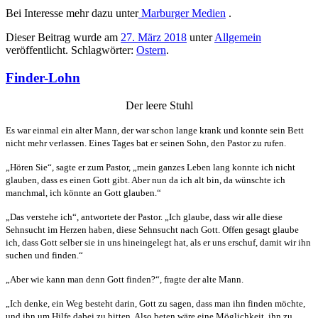
Bei Interesse mehr dazu unter
Marburger Medien
.
Dieser Beitrag wurde am
27. März 2018
unter
Allgemein
veröffentlicht. Schlagwörter:
Ostern
.
Finder-Lohn
Der leere Stuhl
Es war einmal ein alter Mann, der war schon lange krank und konnte sein Bett
nicht mehr verlassen. Eines Tages bat er seinen Sohn, den Pastor zu rufen.
„Hören Sie“, sagte er zum Pastor, „mein ganzes Leben lang konnte ich nicht
glauben, dass es einen Gott gibt. Aber nun da ich alt bin, da wünschte ich
manchmal, ich könnte an Gott glauben.“
„Das verstehe ich“, antwortete der Pastor. „Ich glaube, dass wir alle diese
Sehnsucht im Herzen haben, diese Sehnsucht nach Gott. Offen gesagt glaube
ich, dass Gott selber sie in uns hineingelegt hat, als er uns erschuf, damit wir ihn
suchen und finden.“
„Aber wie kann man denn Gott finden?“, fragte der alte Mann.
„Ich denke, ein Weg besteht darin, Gott zu sagen, dass man ihn finden möchte,
und ihn um Hilfe dabei zu bitten. Also beten wäre eine Möglichkeit, ihn zu