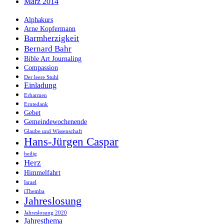
März 2014
Alphakurs
Arne Kopfermann
Barmherzigkeit
Bernard Bahr
Bible Art Journaling
Compassion
Der leere Stuhl
Einladung
Erbarmen
Erntedank
Gebet
Gemeindewochenende
Glaube und Wissenschaft
Hans-Jürgen Caspar
heilig
Herz
Himmelfahrt
Israel
iThemba
Jahreslosung
Jahreslosung 2020
Jahresthema