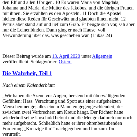
den Elf und allen Übrigen. 10 Es waren Maria von Magdala,
Johanna und Maria, die Mutter des Jakobus, und die übrigen Frauen
mit ihnen. Sie erzählten es den Aposteln. 11 Doch die Apostel
hielten diese Reden für Geschwätz und glaubten ihnen nicht. 12
Petrus aber stand auf und lief zum Grab. Er beugte sich vor, sah aber
nur die Leinenbinden. Dann ging er nach Hause, voll
Verwunderung über das, was geschehen war. (Lukas 24)
Dieser Beitrag wurde am
13. April 2020
unter
Allgemein
veröffentlicht. Schlagwörter:
Ostern
.
Die Wahrheit, Teil 1
Nach einem Kalenderblatt:
„Wir haben die Szene vor Augen, berstend mit überwältigenden
Gefühlen: Hass, Verachtung und Spott aus einer aufgeheizten
Menschenmenge; alles einem Mann entgegengeschleudert, der
zwischen zwei Verbrechern am Kreuz hängt. Der Richter hatte
wiederholt seine Unschuld betont und die Menge dadurch nur noch
mehr aufgebracht. Schließlich hatte er ihrer ohrenbetäubenden
Forderung „Kreuzige ihn!“ nachgegeben und ihn zum Tod
verurteilt.