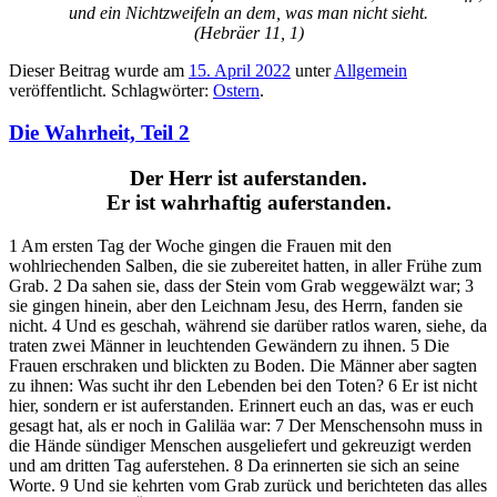
und ein Nichtzweifeln an dem, was man nicht sieht.
(Hebräer 11, 1)
Dieser Beitrag wurde am
15. April 2022
unter
Allgemein
veröffentlicht. Schlagwörter:
Ostern
.
Die Wahrheit, Teil 2
Der Herr ist auferstanden.
Er ist wahrhaftig auferstanden.
1 Am ersten Tag der Woche gingen die Frauen mit den
wohlriechenden Salben, die sie zubereitet hatten, in aller Frühe zum
Grab. 2 Da sahen sie, dass der Stein vom Grab weggewälzt war; 3
sie gingen hinein, aber den Leichnam Jesu, des Herrn, fanden sie
nicht. 4 Und es geschah, während sie darüber ratlos waren, siehe, da
traten zwei Männer in leuchtenden Gewändern zu ihnen. 5 Die
Frauen erschraken und blickten zu Boden. Die Männer aber sagten
zu ihnen: Was sucht ihr den Lebenden bei den Toten? 6 Er ist nicht
hier, sondern er ist auferstanden. Erinnert euch an das, was er euch
gesagt hat, als er noch in Galiläa war: 7 Der Menschensohn muss in
die Hände sündiger Menschen ausgeliefert und gekreuzigt werden
und am dritten Tag auferstehen. 8 Da erinnerten sie sich an seine
Worte. 9 Und sie kehrten vom Grab zurück und berichteten das alles