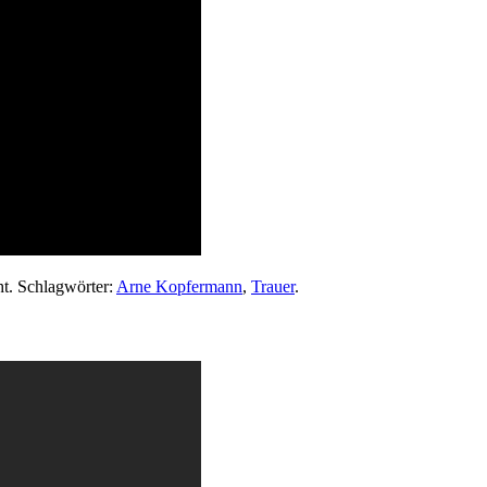
ht. Schlagwörter:
Arne Kopfermann
,
Trauer
.