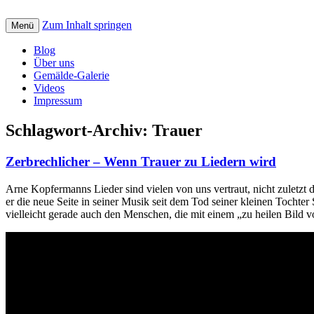
Zum Inhalt springen
Creative art for God: Bilder, Musik, Texte
Menü
St. Petrus Kreativ
Blog
Über uns
Gemälde-Galerie
Videos
Impressum
Schlagwort-Archiv:
Trauer
Zerbrechlicher – Wenn Trauer zu Liedern wird
Arne Kopfermanns Lieder sind vielen von uns vertraut, nicht zuletzt 
er die neue Seite in seiner Musik seit dem Tod seiner kleinen Tochte
vielleicht gerade auch den Menschen, die mit einem „zu heilen Bild