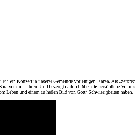
 und Videos mit christlicher Botschaft
durch ein Konzert in unserer Gemeinde vor einigen Jahren. Als „zerbrec
r Sara vor drei Jahren. Und bezeugt dadurch über die persönliche Verar
 vom Leben und einem zu heilen Bild von Gott“ Schwierigkeiten haben.