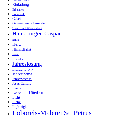
Der leere Stuhl
Einladung
Erbarmen
Erntedank
Gebet
Gemeindewochenende
Glaube und Wissenschaft
Hans-Jürgen Caspar
heilig
Herz
Himmelfahrt
Israel
iThemba
Jahreslosung
Jahreslosung 2020
Jahresthema
Jahreswechsel
Jesus Culture
Kreuz
Leben und Sterben
Licht
Liebe
Lightnight
Lobpreis-Malerei St. Petrus