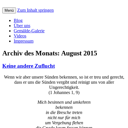
Zum Inhalt springen
Creative art for God: Bilder, Musik, Texte
Menü
St. Petrus Kreativ
und Videos mit christlicher Botschaft
Blog
Über uns
Gemälde-Galerie
Videos
Impressum
Archiv des Monats:
August 2015
Keine andere Zuflucht
Wenn wir aber unsere Sünden bekennen, so ist er treu und gerecht,
dass er uns die Sünden vergibt und reinigt uns von aller
Ungerechtigkeit.
(1 Johannes 1, 9)
Mich besinnen und umkehren
bekennen
in die Bresche treten
nicht nur für mich
um Vergebung flehen
die Gnade kaum fassen können