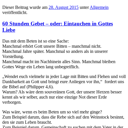
Dieser Beitrag wurde am
28. August 2015
unter
Allgemein
veröffentlicht.
60 Stunden Gebet – oder: Eintauchen in Gottes
Liebe
Das mit dem Beten ist so eine Sache:
Manchmal erhört Gott unsere Bitten – manchmal nicht.
Manchmal Jahre später. Manchmal so anders als in unserer
Vorstellung.
Manchmal macht im Nachhinein alles Sinn. Manchmal bleiben
Gottes Wege ein Leben lang unbegreiflich.
„Wendet euch vielmehr in jeder Lage
mit
Bitten
und
Flehen
und
voll
Dankbarkeit an Gott
und
bringt eure Anliegen vor ihn,“ fordert uns
die Bibel auf (Philipper 4,6).
Warum? Als wäre dem souveränen Gott, der unsere Herzen besser
kennt als wir selber, auch nur eine einzige Not dieser Erde
verborgen.
Was wäre, wenn es beim Beten um so viel mehr ginge?
Zum Beispiel darum, dass die Rebe sich auf den Weinstock besinnt,
den sie zum Leben braucht.
Zum Beispiel darum, Gemeinschaft zu suchen mit dem Vater in der