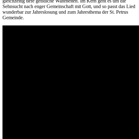
gleichzeitig tiefe geistliche Wahrheiten. Im Kern geht es um die
Sehnsucht nach enger Gemeinschaft mit Gott, und so passt das Lied
wunderbar zur Jahreslosung und zum Jahresthema der St. Petrus
Gemeinde.