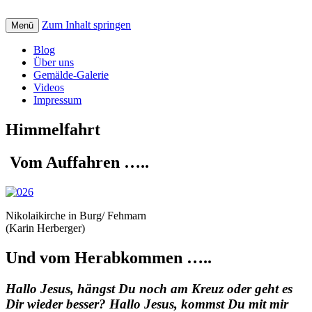
Zum Inhalt springen
Creative art for God: Bilder, Musik, Texte
Menü
St. Petrus Kreativ
und Videos mit christlicher Botschaft
Blog
Über uns
Gemälde-Galerie
Videos
Impressum
Himmelfahrt
Vom Auffahren …..
Nikolaikirche in Burg/ Fehmarn
(Karin Herberger)
Und vom Herabkommen …..
Hallo Jesus, hängst Du noch am Kreuz oder geht es
Dir wieder besser? Hallo Jesus, kommst Du mit mir