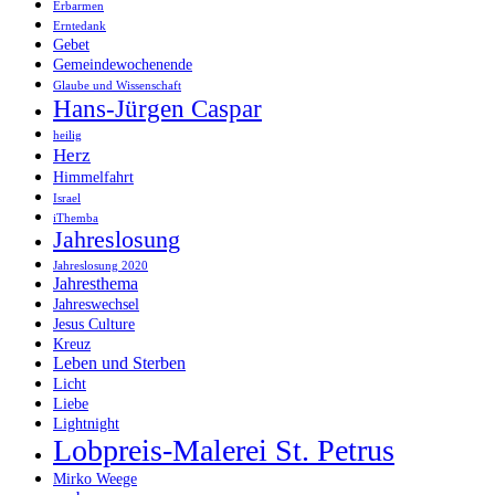
Erbarmen
Erntedank
Gebet
Gemeindewochenende
Glaube und Wissenschaft
Hans-Jürgen Caspar
heilig
Herz
Himmelfahrt
Israel
iThemba
Jahreslosung
Jahreslosung 2020
Jahresthema
Jahreswechsel
Jesus Culture
Kreuz
Leben und Sterben
Licht
Liebe
Lightnight
Lobpreis-Malerei St. Petrus
Mirko Weege