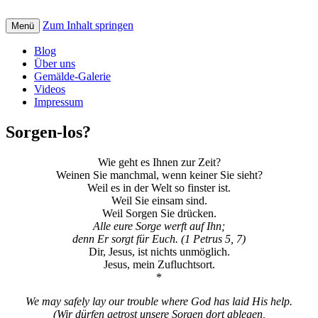
Zum Inhalt springen
Creative art for God: Bilder, Musik, Texte
Menü
St. Petrus Kreativ
und Videos mit christlicher Botschaft
Blog
Über uns
Gemälde-Galerie
Videos
Impressum
Sorgen-los?
Wie geht es Ihnen zur Zeit?
Weinen Sie manchmal, wenn keiner Sie sieht?
Weil es in der Welt so finster ist.
Weil Sie einsam sind.
Weil Sorgen Sie drücken.
Alle eure Sorge werft auf Ihn;
denn Er sorgt für Euch. (1 Petrus 5, 7)
Dir, Jesus, ist nichts unmöglich.
Jesus, mein Zufluchtsort.
*
We may safely lay our trouble where God has laid His help.
(Wir dürfen getrost unsere Sorgen dort ablegen,