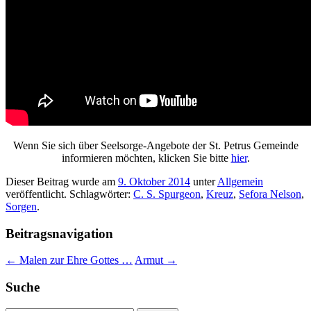
Wenn Sie sich über Seelsorge-Angebote der St. Petrus Gemeinde
informieren möchten, klicken Sie bitte
hier
.
Dieser Beitrag wurde am
9. Oktober 2014
unter
Allgemein
veröffentlicht. Schlagwörter:
C. S. Spurgeon
,
Kreuz
,
Sefora Nelson
,
Sorgen
.
Beitragsnavigation
←
Malen zur Ehre Gottes …
Armut
→
Suche