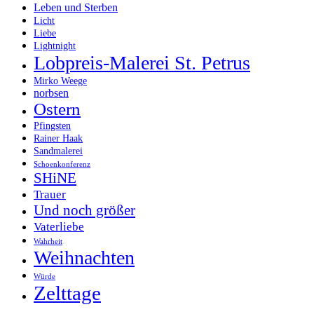
Leben und Sterben
Licht
Liebe
Lightnight
Lobpreis-Malerei St. Petrus
Mirko Weege
norbsen
Ostern
Pfingsten
Rainer Haak
Sandmalerei
Schoenkonferenz
SHiNE
Trauer
Und noch größer
Vaterliebe
Wahrheit
Weihnachten
Würde
Zelttage