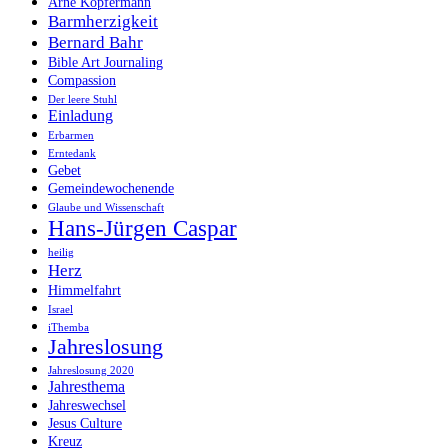
Arne Kopfermann
Barmherzigkeit
Bernard Bahr
Bible Art Journaling
Compassion
Der leere Stuhl
Einladung
Erbarmen
Erntedank
Gebet
Gemeindewochenende
Glaube und Wissenschaft
Hans-Jürgen Caspar
heilig
Herz
Himmelfahrt
Israel
iThemba
Jahreslosung
Jahreslosung 2020
Jahresthema
Jahreswechsel
Jesus Culture
Kreuz