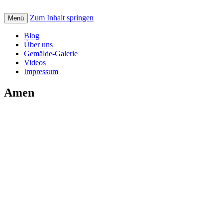
Zum Inhalt springen
Creative art for God: Bilder, Musik, Texte
Menü
St. Petrus Kreativ
Blog
Über uns
Gemälde-Galerie
Videos
Impressum
Amen