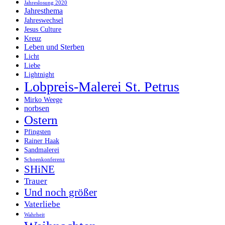
Jahreslosung 2020
Jahresthema
Jahreswechsel
Jesus Culture
Kreuz
Leben und Sterben
Licht
Liebe
Lightnight
Lobpreis-Malerei St. Petrus
Mirko Weege
norbsen
Ostern
Pfingsten
Rainer Haak
Sandmalerei
Schoenkonferenz
SHiNE
Trauer
Und noch größer
Vaterliebe
Wahrheit