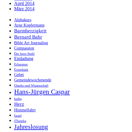
April 2014
März 2014
Alphakurs
Arne Kopfermann
Barmherzigkeit
Bernard Bahr
Bible Art Journaling
Compassion
Der leere Stuhl
Einladung
Erbarmen
Erntedank
Gebet
Gemeindewochenende
Glaube und Wissenschaft
Hans-Jürgen Caspar
heilig
Herz
Himmelfahrt
Israel
iThemba
Jahreslosung