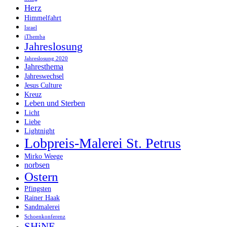
Herz
Himmelfahrt
Israel
iThemba
Jahreslosung
Jahreslosung 2020
Jahresthema
Jahreswechsel
Jesus Culture
Kreuz
Leben und Sterben
Licht
Liebe
Lightnight
Lobpreis-Malerei St. Petrus
Mirko Weege
norbsen
Ostern
Pfingsten
Rainer Haak
Sandmalerei
Schoenkonferenz
SHiNE