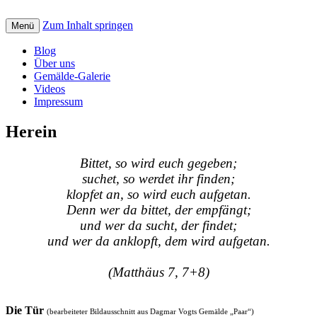
Zum Inhalt springen
Creative art for God: Bilder, Musik, Texte
Menü
St. Petrus Kreativ
und Videos mit christlicher Botschaft
Blog
Über uns
Gemälde-Galerie
Videos
Impressum
Herein
Bittet, so wird euch gegeben;
suchet, so werdet ihr finden;
klopfet an, so wird euch aufgetan.
Denn wer da bittet, der empfängt;
und wer da sucht, der findet;
und wer da anklopft, dem wird aufgetan.
(Matthäus 7, 7+8)
Die Tür
(bearbeiteter Bildausschnitt aus Dagmar Vogts Gemälde „Paar“)