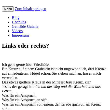
Zum Inhalt springen
Creative art for God: Bilder, Musik, Texte
Menü
St. Petrus Kreativ
und Videos mit christlicher Botschaft
Blog
Über uns
Gemälde-Galerie
Videos
Impressum
Links oder rechts?
Ich gehe gerne über Friedhöfe.
Ein Kreuz auf einem Grabstein ist nicht ungewöhnlich, drei Kreuze
auf angedeutetem Hügel schon. Sie ziehen mich an, lassen mich
verweilen.
Das etwas größere Kreuz in der Mitte ist Jesu Kreuz, klar.
Jesus, der gesagt hat:
Ich bin der Weg und die Wahrheit und das
Leben.
Was für ein Anspruch.
Was für ein Anspruch an sich.
Was für ein Anspruch von einem, der gerade qualvoll am Kreuz
stirbt,