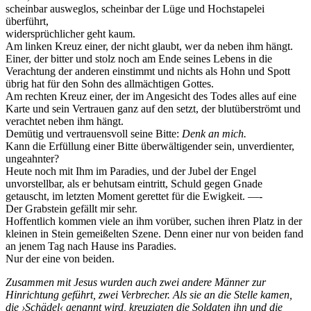
scheinbar ausweglos, scheinbar der Lüge und Hochstapelei
überführt,
widersprüchlicher geht kaum.
Am linken Kreuz einer, der nicht glaubt, wer da neben ihm hängt.
Einer, der bitter und stolz noch am Ende seines Lebens in die
Verachtung der anderen einstimmt und nichts als Hohn und Spott
übrig hat für den Sohn des allmächtigen Gottes.
Am rechten Kreuz einer, der im Angesicht des Todes alles auf eine
Karte und sein Vertrauen ganz auf den setzt, der blutüberströmt und
verachtet neben ihm hängt.
Demütig und vertrauensvoll seine Bitte:
Denk an mich.
Kann die Erfüllung einer Bitte überwältigender sein, unverdienter,
ungeahnter?
Heute noch mit Ihm im Paradies, und der Jubel der Engel
unvorstellbar, als er behutsam eintritt, Schuld gegen Gnade
getauscht, im letzten Moment gerettet für die Ewigkeit. —-
Der Grabstein gefällt mir sehr.
Hoffentlich kommen viele an ihm vorüber, suchen ihren Platz in der
kleinen in Stein gemeißelten Szene. Denn einer nur von beiden fand
an jenem Tag nach Hause ins Paradies.
Nur der eine von beiden.
Zusammen mit Jesus wurden auch zwei andere Männer zur
Hinrichtung geführt, zwei Verbrecher. Als sie an die Stelle kamen,
die ›Schädel‹ genannt wird, kreuzigten die Soldaten ihn und die