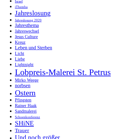
Israel
iThemba
Jahreslosung
Jahreslosung 2020
Jahresthema
Jahreswechsel
Jesus Culture
Kreuz
Leben und Sterben
Licht
Liebe
Lightnight
Lobpreis-Malerei St. Petrus
Mirko Weege
norbsen
Ostern
Pfingsten
Rainer Haak
Sandmalerei
Schoenkonferenz
SHiNE
Trauer
Und noch größer