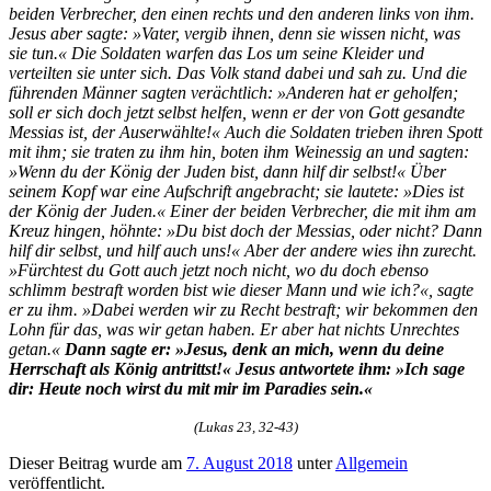
beiden Verbrecher, den einen rechts und den anderen links von ihm.
Jesus aber sagte: »Vater, vergib ihnen, denn sie wissen nicht, was
sie tun.« Die Soldaten warfen das Los um seine Kleider und
verteilten sie unter sich. Das Volk stand dabei und sah zu. Und die
führenden Männer sagten verächtlich: »Anderen hat er geholfen;
soll er sich doch jetzt selbst helfen, wenn er der von Gott gesandte
Messias ist, der Auserwählte!« Auch die Soldaten trieben ihren Spott
mit ihm; sie traten zu ihm hin, boten ihm Weinessig an und sagten:
»Wenn du der König der Juden bist, dann hilf dir selbst!« Über
seinem Kopf war eine Aufschrift angebracht; sie lautete: »Dies ist
der König der Juden.« Einer der beiden Verbrecher, die mit ihm am
Kreuz hingen, höhnte: »Du bist doch der Messias, oder nicht? Dann
hilf dir selbst, und hilf auch uns!« Aber der andere wies ihn zurecht.
»Fürchtest du Gott auch jetzt noch nicht, wo du doch ebenso
schlimm bestraft worden bist wie dieser Mann und wie ich?«, sagte
er zu ihm. »Dabei werden wir zu Recht bestraft; wir bekommen den
Lohn für das, was wir getan haben. Er aber hat nichts Unrechtes
getan.«
Dann sagte er: »Jesus, denk an mich, wenn du deine
Herrschaft als König antrittst!« Jesus antwortete ihm: »Ich sage
dir: Heute noch wirst du mit mir im Paradies sein.«
(Lukas 23, 32-43)
Dieser Beitrag wurde am
7. August 2018
unter
Allgemein
veröffentlicht.