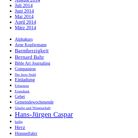
Juli 2014
Juni 2014
Mai 2014
April 2014
März 2014
Alphakurs
Arne Kopfermann
Barmherzigkeit
Bernard Bahr
Bible Art Journaling
Compassion
Der leere Stuhl
Einladung
Erbarmen
Erntedank
Gebet
Gemeindewochenende
Glaube und Wissenschaft
Hans-Jürgen Caspar
heilig
Herz
Himmelfahrt