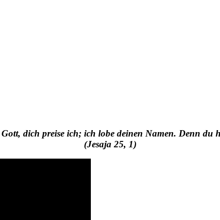
 und Videos mit christlicher Botschaft
n Gott, dich preise ich; ich lobe deinen Namen. Denn du 
(Jesaja 25, 1)