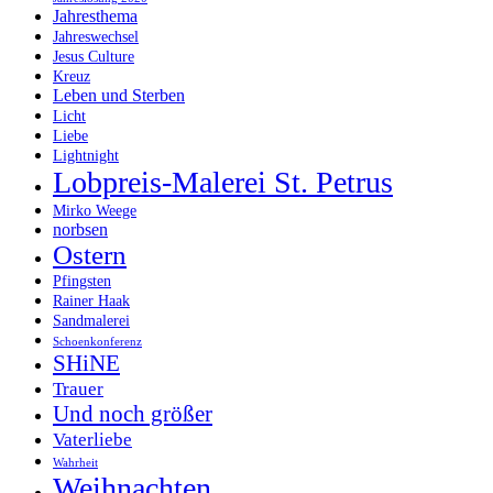
Jahresthema
Jahreswechsel
Jesus Culture
Kreuz
Leben und Sterben
Licht
Liebe
Lightnight
Lobpreis-Malerei St. Petrus
Mirko Weege
norbsen
Ostern
Pfingsten
Rainer Haak
Sandmalerei
Schoenkonferenz
SHiNE
Trauer
Und noch größer
Vaterliebe
Wahrheit
Weihnachten