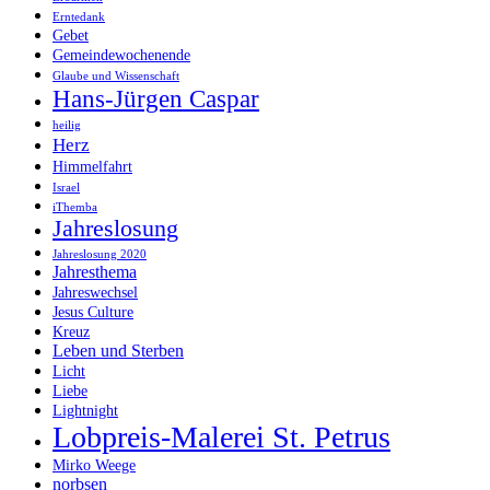
Erntedank
Gebet
Gemeindewochenende
Glaube und Wissenschaft
Hans-Jürgen Caspar
heilig
Herz
Himmelfahrt
Israel
iThemba
Jahreslosung
Jahreslosung 2020
Jahresthema
Jahreswechsel
Jesus Culture
Kreuz
Leben und Sterben
Licht
Liebe
Lightnight
Lobpreis-Malerei St. Petrus
Mirko Weege
norbsen