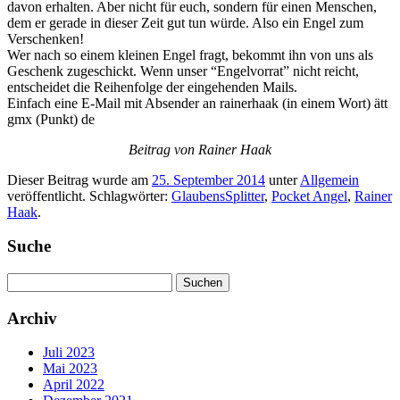
davon erhalten. Aber nicht für euch, sondern für einen Menschen,
dem er gerade in dieser Zeit gut tun würde. Also ein Engel zum
Verschenken!
Wer nach so einem kleinen Engel fragt, bekommt ihn von uns als
Geschenk zugeschickt. Wenn unser “Engelvorrat” nicht reicht,
entscheidet die Reihenfolge der eingehenden Mails.
Einfach eine E-Mail mit Absender an rainerhaak (in einem Wort) ätt
gmx (Punkt) de
Beitrag von Rainer Haak
Dieser Beitrag wurde am
25. September 2014
unter
Allgemein
veröffentlicht. Schlagwörter:
GlaubensSplitter
,
Pocket Angel
,
Rainer
Haak
.
Suche
Suchen
nach:
Archiv
Juli 2023
Mai 2023
April 2022