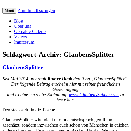
Zum Inhalt springen
Creative art for God: Bilder, Musik, Texte
Menü
St. Petrus Kreativ
und Videos mit christlicher Botschaft
Blog
Über uns
Gemälde-Galerie
Videos
Impressum
Schlagwort-Archiv:
GlaubensSplitter
GlaubensSplitter
Seit Mai 2014 unterhält
Rainer Haak
den Blog „GlaubensSplitter“.
Der folgende Beitrag erscheint hier mit seiner freundlichen
Genehmigung
und ist eine herzliche Einladung,
www.GlaubensSplitter.com
zu
besuchen.
Den steckst du in die Tasche
GlaubensSplitter wird nicht nur im deutschsprachigen Raum
geschätzt, sondern inzwischen auch schon von Menschen in etlichen
anderen Ländern. Einer von ihnen ist Arzt und lebt in Wisconsin