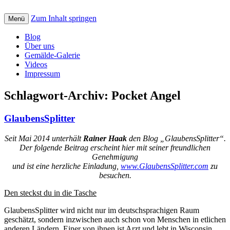
Zum Inhalt springen
Creative art for God: Bilder, Musik, Texte
Menü
St. Petrus Kreativ
und Videos mit christlicher Botschaft
Blog
Über uns
Gemälde-Galerie
Videos
Impressum
Schlagwort-Archiv:
Pocket Angel
GlaubensSplitter
Seit Mai 2014 unterhält
Rainer Haak
den Blog „GlaubensSplitter“.
Der folgende Beitrag erscheint hier mit seiner freundlichen
Genehmigung
und ist eine herzliche Einladung,
www.GlaubensSplitter.com
zu
besuchen.
Den steckst du in die Tasche
GlaubensSplitter wird nicht nur im deutschsprachigen Raum
geschätzt, sondern inzwischen auch schon von Menschen in etlichen
anderen Ländern. Einer von ihnen ist Arzt und lebt in Wisconsin