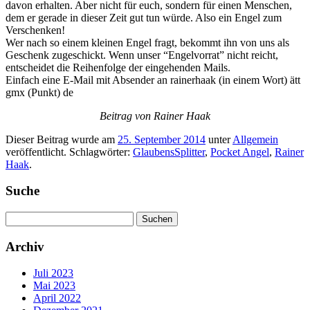
davon erhalten. Aber nicht für euch, sondern für einen Menschen,
dem er gerade in dieser Zeit gut tun würde. Also ein Engel zum
Verschenken!
Wer nach so einem kleinen Engel fragt, bekommt ihn von uns als
Geschenk zugeschickt. Wenn unser “Engelvorrat” nicht reicht,
entscheidet die Reihenfolge der eingehenden Mails.
Einfach eine E-Mail mit Absender an rainerhaak (in einem Wort) ätt
gmx (Punkt) de
Beitrag von Rainer Haak
Dieser Beitrag wurde am
25. September 2014
unter
Allgemein
veröffentlicht. Schlagwörter:
GlaubensSplitter
,
Pocket Angel
,
Rainer
Haak
.
Suche
Suchen
nach:
Archiv
Juli 2023
Mai 2023
April 2022