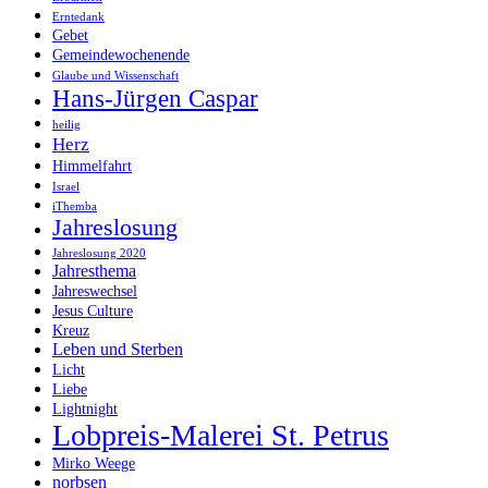
Erntedank
Gebet
Gemeindewochenende
Glaube und Wissenschaft
Hans-Jürgen Caspar
heilig
Herz
Himmelfahrt
Israel
iThemba
Jahreslosung
Jahreslosung 2020
Jahresthema
Jahreswechsel
Jesus Culture
Kreuz
Leben und Sterben
Licht
Liebe
Lightnight
Lobpreis-Malerei St. Petrus
Mirko Weege
norbsen